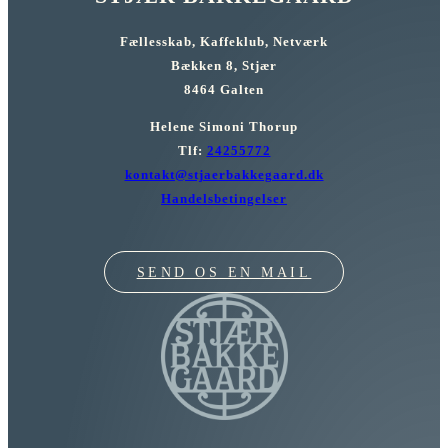
Fællesskab, Kaffeklub, Netværk
Bækken 8, Stjær
8464 Galten
Helene Simoni Thorup
Tlf:
24255772
kontakt@stjaerbakkegaard.dk
Handelsbetingelser
SEND OS EN MAIL